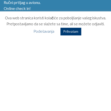
Ručni prtljag u avionu.
Online check in!
Magazin
Ova web stranica koristi kolačiće za poboljšanje vašeg iskustva.
Kako kupiti avio kartu?
Pretpostavljamo da se slažete sa time, ali se možete odjaviti.
Opšti uslovi korišćenja
Podešavanja
Prihvatam
Posebni uslovi prevoza
Najčešća pitanja
Kontakt
TOP DESTINACIJE
Beč – Kopenhagen
Beč – Los Anđeles
Beč – Havana
Beč – Rim
Beč – Dubai
Beč – Pariz
Beč – Moskva
Beč – Milano
Beč – Njujork