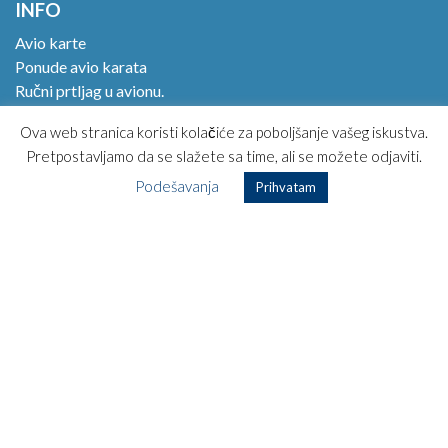
INFO
Avio karte
Ponude avio karata
Ručni prtljag u avionu.
Online check in!
Ova web stranica koristi kolačiće za poboljšanje vašeg iskustva.
Magazin
Pretpostavljamo da se slažete sa time, ali se možete odjaviti.
Kako kupiti avio kartu?
Podešavanja
Opšti uslovi korišćenja
Prihvatam
Posebni uslovi prevoza
Najčešća pitanja
Kontakt
TOP DESTINACIJE
Beč – Kopenhagen
Beč – Los Anđeles
Beč – Havana
Beč – Rim
Beč – Dubai