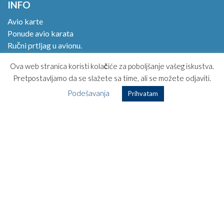
INFO
Avio karte
Ponude avio karata
Ručni prtljag u avionu.
Online check in!
Ova web stranica koristi kolačiće za poboljšanje vašeg iskustva.
Magazin
Pretpostavljamo da se slažete sa time, ali se možete odjaviti.
Kako kupiti avio kartu?
Podešavanja
Opšti uslovi korišćenja
Prihvatam
Posebni uslovi prevoza
Najčešća pitanja
Kontakt
TOP DESTINACIJE
Beč – Kopenhagen
Beč – Los Anđeles
Beč – Havana
Beč – Rim
Beč – Dubai