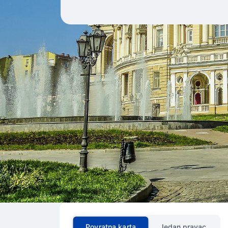
Povratna karta
Jedan pravac