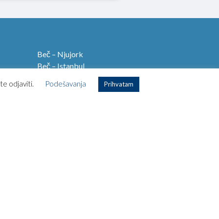
Beč – Njujork
Beč – Istanbul
Beč – Amsterdam
te odjaviti.
Podešavanja
Prihvatam
Beč – Lisabon