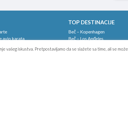
TOP DESTINACIJE
arte
Beč – Kopenhagen
 avio karata
Beč – Los Anđeles
rtljag u avionu.
Beč – Havana
nje vašeg iskustva. Pretpostavljamo da se slažete sa time, ali se može
 check in!
Beč – Rim
in
Beč – Dubai
upiti avio kartu?
Beč – Pariz
uslovi korišćenja
Beč – Moskva
i uslovi prevoza
Beč – Milano
ća pitanja
kt