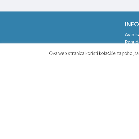
INFO
Avio k
Ponude
Ručni p
Ova web stranica koristi kolačiće za poboljša
Online
Magaz
Kako k
Opšti 
Posebn
Najčeš
Konta