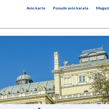
Avio karte
Ponude avio karata
Magaz