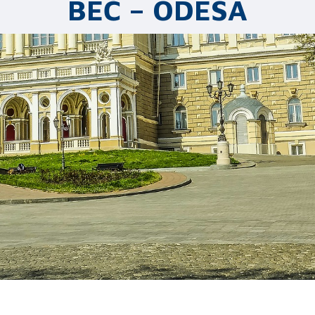
BEČ – ODESA